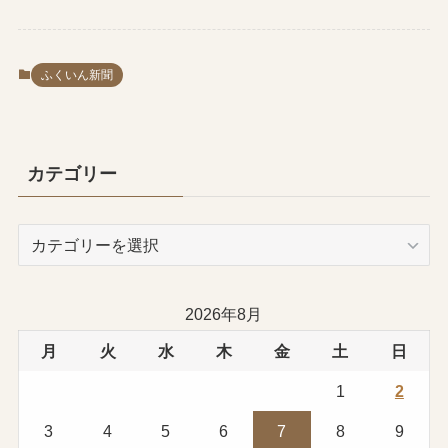
ふくいん新聞
カテゴリー
カ
テ
ゴ
リ
2026年8月
ー
月
火
水
木
金
土
日
1
2
3
4
5
6
7
8
9