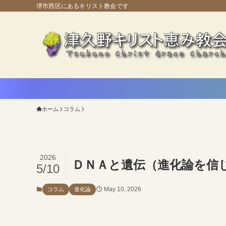
堺市西区にあるキリスト教会です
ホーム
コラム
2026
ＤＮＡと遺伝（進化論を信じて
5/10
May 10, 2026
コラム
進化論